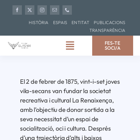
Skip
to
content
HISTÒRIA
ESPAIS
ENTITAT
PUBLICACIONS
TRANSPARÈNCIA
FES-TE
SOCI/A
Toggle
Navigation
Inici
El 2 de febrer de 1875, vint-i-set joves
150è aniversari
vila-secans van fundar la societat
recreativa i cultural La Renaixença,
Agenda
amb l’objectiu de donar sortida a la
seva necessitat d’un espai de
Documental
socialització, oci i cultura. Després
d’una trajectòria d’alts i baixos